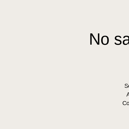
No s
S
A
Co