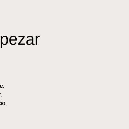
pezar
e.
r.
io.